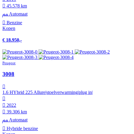
45.578 km
Automaat
Benzine
Kopen
€ 18.950,-
Peugeot
3008
1.6 HYbrid 225 Allure|stoelverwarming|plug in|
2022
39.306 km
Automaat
Hybride benzine