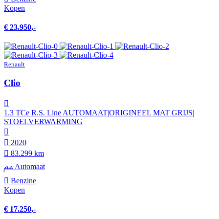
Kopen
€ 23.950,-
Renault
Clio
1.3 TCe R.S. Line AUTOMAAT|ORIGINEEL MAT GRIJS|
STOELVERWARMING
2020
83.299 km
Automaat
Benzine
Kopen
€ 17.250,-