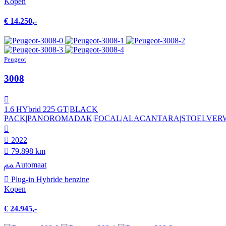
Kopen
€ 14.250,-
Peugeot
3008
1.6 HYbrid 225 GT|BLACK
PACK|PANOROMADAK|FOCAL|ALACANTARA|STOELVER
2022
79.898 km
Automaat
Plug-in Hybride benzine
Kopen
€ 24.945,-