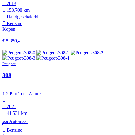
2013
153.708 km
Hand­geschakeld
Benzine
Kopen
€ 5.350,-
Peugeot
308
1.2 PureTech Allure
2021
41.531 km
Automaat
Benzine