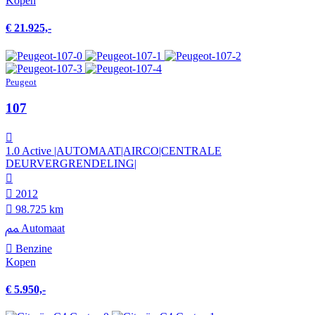
Kopen
€ 21.925,-
Peugeot
107
1.0 Active |AUTOMAAT|AIRCO|CENTRALE
DEURVERGRENDELING|
2012
98.725 km
Automaat
Benzine
Kopen
€ 5.950,-