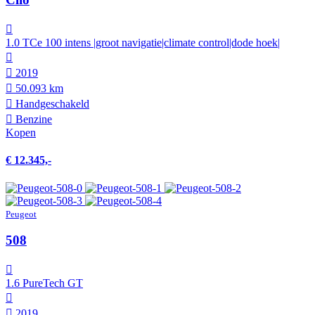
1.0 TCe 100 intens |groot navigatie|climate control|dode hoek|
2019
50.093 km
Hand­geschakeld
Benzine
Kopen
€ 12.345,-
Peugeot
508
1.6 PureTech GT
2019