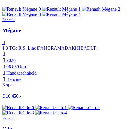
Renault
Mégane
1.3 TCe R.S. Line |PANORAMADAK| HEADUP|
2020
96.859 km
Hand­geschakeld
Benzine
Kopen
€ 16.450,-
Renault
Clio