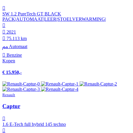
SW 1.2 PureTech GT BLACK
PACK|AUTOMAAT|LEER|STOELVERWARMING|
2021
75.113 km
Automaat
Benzine
Kopen
€ 15.950,-
Renault
Captur
1.6 E-Tech full hybrid 145 techno