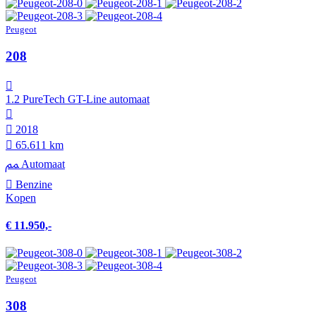
Peugeot
208
1.2 PureTech GT-Line automaat
2018
65.611 km
Automaat
Benzine
Kopen
€ 11.950,-
Peugeot
308