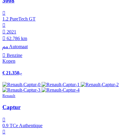
3008
1.2 PureTech GT
2021
62.786 km
Automaat
Benzine
Kopen
€ 21.350,-
Renault
Captur
0.9 TCe Authentique