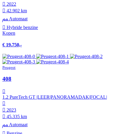
2022
42.902 km
Automaat
Hybride benzine
Kopen
€ 19.750,-
Peugeot
408
1.2 PureTech GT |LEER|PANORAMADAK|FOCAL|
2023
45.335 km
Automaat
Benzine