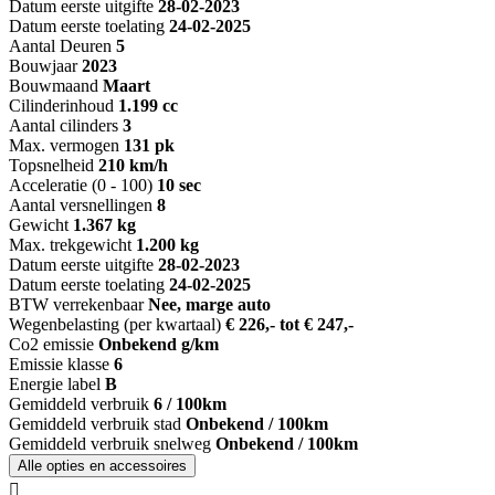
Datum eerste uitgifte
28-02-2023
Datum eerste toelating
24-02-2025
Aantal Deuren
5
Bouwjaar
2023
Bouwmaand
Maart
Cilinderinhoud
1.199 cc
Aantal cilinders
3
Max. vermogen
131 pk
Topsnelheid
210 km/h
Acceleratie (0 - 100)
10 sec
Aantal versnellingen
8
Gewicht
1.367 kg
Max. trekgewicht
1.200 kg
Datum eerste uitgifte
28-02-2023
Datum eerste toelating
24-02-2025
BTW verrekenbaar
Nee, marge auto
Wegenbelasting (per kwartaal)
€ 226,- tot € 247,-
Co2 emissie
Onbekend g/km
Emissie klasse
6
Energie label
B
Gemiddeld verbruik
6 / 100km
Gemiddeld verbruik stad
Onbekend / 100km
Gemiddeld verbruik snelweg
Onbekend / 100km
Alle opties en accessoires