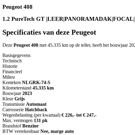
Peugeot 408
1.2 PureTech GT |LEER|PANORAMADAK|FOCAL|
Specificaties van deze Peugeot
Deze
Peugeot 408
met 45.335 km op de teller, heeft het bouwjaar
Basisgegevens
Technisch
Historie
Financieel
Milieu
Kenteken
NL
GRK-74-S
Kilometerstand
45.335 km
Bouwjaar
2023
Kleur
Grijs
Transmissie
Automaat
Carrosserie
Hatchback
Wegenbelasting (per kwartaal)
€ 226,- tot € 247,-
Max. vermogen
131 pk
Brandstof
Benzine
BTW verrekenbaar
Nee, marge auto