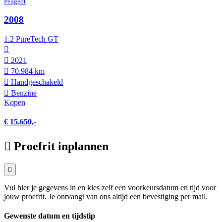
Peugeot
2008
1.2 PureTech GT
2021
70.984 km
Hand­geschakeld
Benzine
Kopen
€ 15.650,-
Proefrit inplannen
Vul hier je gegevens in en kies zelf een voorkeursdatum en tijd voor
jouw proefrit. Je ontvangt van ons altijd een bevestiging per mail.
Gewenste datum en tijdstip