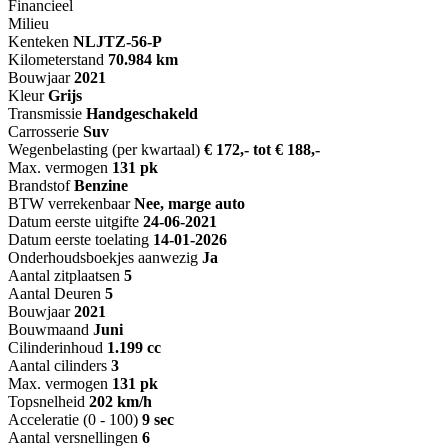
Financieel
Milieu
Kenteken
NL
JTZ-56-P
Kilometerstand
70.984 km
Bouwjaar
2021
Kleur
Grijs
Transmissie
Handgeschakeld
Carrosserie
Suv
Wegenbelasting (per kwartaal)
€ 172,- tot € 188,-
Max. vermogen
131 pk
Brandstof
Benzine
BTW verrekenbaar
Nee, marge auto
Datum eerste uitgifte
24-06-2021
Datum eerste toelating
14-01-2026
Onderhoudsboekjes aanwezig
Ja
Aantal zitplaatsen
5
Aantal Deuren
5
Bouwjaar
2021
Bouwmaand
Juni
Cilinderinhoud
1.199 cc
Aantal cilinders
3
Max. vermogen
131 pk
Topsnelheid
202 km/h
Acceleratie (0 - 100)
9 sec
Aantal versnellingen
6