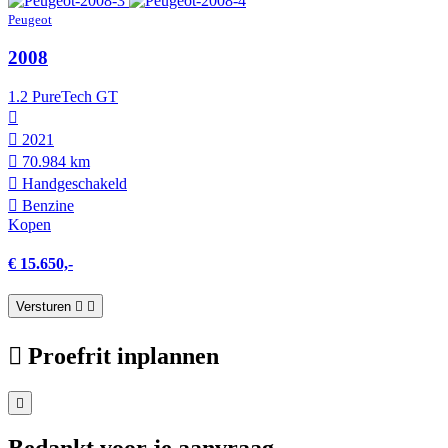
Peugeot
2008
1.2 PureTech GT
2021
70.984 km
Hand­geschakeld
Benzine
Kopen
€ 15.650,-
Versturen
Proefrit inplannen
Bedankt voor je aanvraag