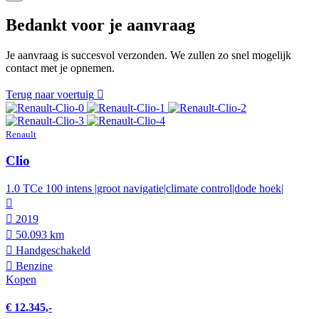
Bedankt voor je aanvraag
Je aanvraag is succesvol verzonden. We zullen zo snel mogelijk
contact met je opnemen.
Terug naar voertuig
Renault
Clio
1.0 TCe 100 intens |groot navigatie|climate control|dode hoek|
2019
50.093 km
Hand­geschakeld
Benzine
Kopen
€ 12.345,-