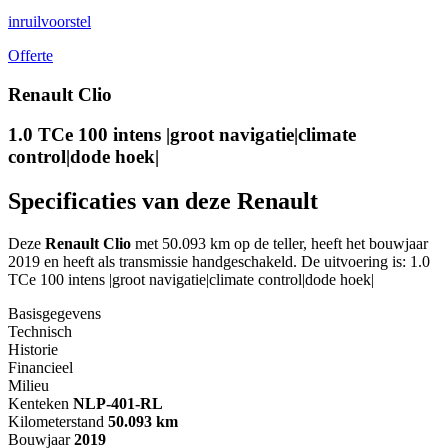
inruilvoorstel
Offerte
Renault Clio
1.0 TCe 100 intens |groot navigatie|climate
control|dode hoek|
Specificaties van deze Renault
Deze
Renault Clio
met 50.093 km op de teller, heeft het bouwjaar
2019 en heeft als transmissie handgeschakeld. De uitvoering is: 1.0
TCe 100 intens |groot navigatie|climate control|dode hoek|
Basisgegevens
Technisch
Historie
Financieel
Milieu
Kenteken
NL
P-401-RL
Kilometerstand
50.093 km
Bouwjaar
2019