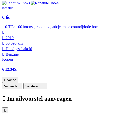
Renault
Clio
1.0 TCe 100 intens |groot navigatie|climate control|dode hoek|
2019
50.093 km
Hand­geschakeld
Benzine
Kopen
€ 12.345,-
Vorige
Volgende
Versturen
Inruilvoorstel aanvragen