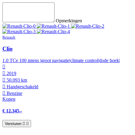
Opmerkingen
Renault
Clio
1.0 TCe 100 intens |groot navigatie|climate control|dode hoek|
2019
50.093 km
Hand­geschakeld
Benzine
Kopen
€ 12.345,-
Versturen