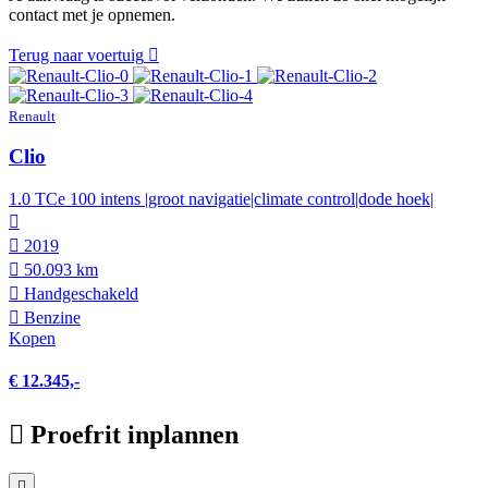
contact met je opnemen.
Terug naar voertuig
Renault
Clio
1.0 TCe 100 intens |groot navigatie|climate control|dode hoek|
2019
50.093 km
Hand­geschakeld
Benzine
Kopen
€ 12.345,-
Proefrit inplannen