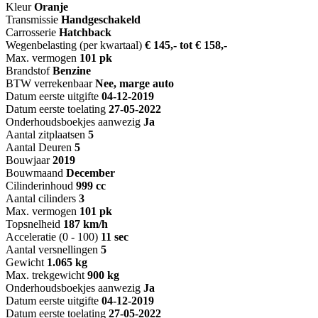
Kleur
Oranje
Transmissie
Handgeschakeld
Carrosserie
Hatchback
Wegenbelasting (per kwartaal)
€ 145,- tot € 158,-
Max. vermogen
101 pk
Brandstof
Benzine
BTW verrekenbaar
Nee, marge auto
Datum eerste uitgifte
04-12-2019
Datum eerste toelating
27-05-2022
Onderhoudsboekjes aanwezig
Ja
Aantal zitplaatsen
5
Aantal Deuren
5
Bouwjaar
2019
Bouwmaand
December
Cilinderinhoud
999 cc
Aantal cilinders
3
Max. vermogen
101 pk
Topsnelheid
187 km/h
Acceleratie (0 - 100)
11 sec
Aantal versnellingen
5
Gewicht
1.065 kg
Max. trekgewicht
900 kg
Onderhoudsboekjes aanwezig
Ja
Datum eerste uitgifte
04-12-2019
Datum eerste toelating
27-05-2022