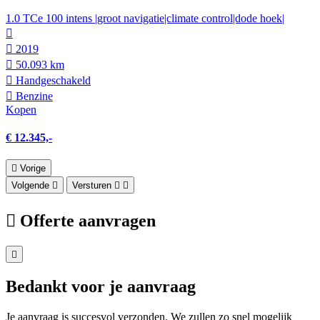
1.0 TCe 100 intens |groot navigatie|climate control|dode hoek|
2019
50.093 km
Hand­geschakeld
Benzine
Kopen
€ 12.345,-
Vorige
Volgende
Versturen
Offerte aanvragen
Bedankt voor je aanvraag
Je aanvraag is succesvol verzonden. We zullen zo snel mogelijk