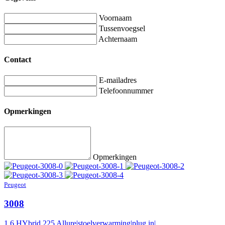
Voornaam
Tussenvoegsel
Achternaam
Contact
E-mailadres
Telefoonnummer
Opmerkingen
Opmerkingen
Peugeot
3008
1.6 HYbrid 225 Allure|stoelverwarming|plug in|