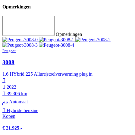
Opmerkingen
Opmerkingen
Peugeot
3008
1.6 HYbrid 225 Allure|stoelverwarming|plug in|
2022
39.306 km
Automaat
Hybride benzine
Kopen
€ 21.925,-