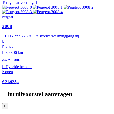
Terug naar voertuig
Peugeot
3008
1.6 HYbrid 225 Allure|stoelverwarming|plug in|
2022
39.306 km
Automaat
Hybride benzine
Kopen
€ 21.925,-
Inruilvoorstel aanvragen