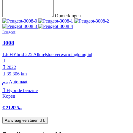
Opmerkingen
Peugeot
3008
1.6 HYbrid 225 Allure|stoelverwarming|plug in|
2022
39.306 km
Automaat
Hybride benzine
Kopen
€ 21.925,-
Aanvraag versturen