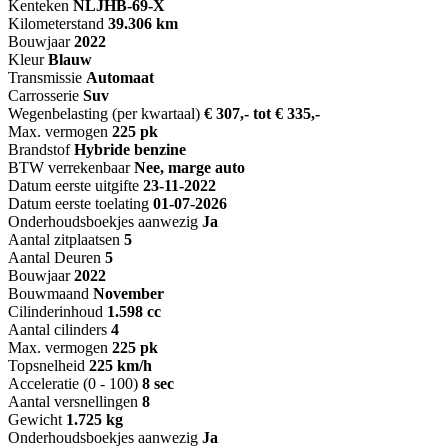
Kenteken
NL
JHB-69-X
Kilometerstand
39.306 km
Bouwjaar
2022
Kleur
Blauw
Transmissie
Automaat
Carrosserie
Suv
Wegenbelasting (per kwartaal)
€ 307,- tot € 335,-
Max. vermogen
225 pk
Brandstof
Hybride benzine
BTW verrekenbaar
Nee, marge auto
Datum eerste uitgifte
23-11-2022
Datum eerste toelating
01-07-2026
Onderhoudsboekjes aanwezig
Ja
Aantal zitplaatsen
5
Aantal Deuren
5
Bouwjaar
2022
Bouwmaand
November
Cilinderinhoud
1.598 cc
Aantal cilinders
4
Max. vermogen
225 pk
Topsnelheid
225 km/h
Acceleratie (0 - 100)
8 sec
Aantal versnellingen
8
Gewicht
1.725 kg
Onderhoudsboekjes aanwezig
Ja