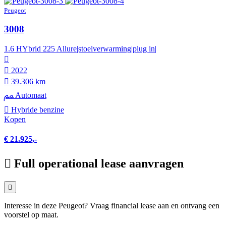
Peugeot
3008
1.6 HYbrid 225 Allure|stoelverwarming|plug in|
2022
39.306 km
Automaat
Hybride benzine
Kopen
€ 21.925,-
Full operational lease aanvragen
Interesse in deze Peugeot? Vraag financial lease aan en ontvang een
voorstel op maat.