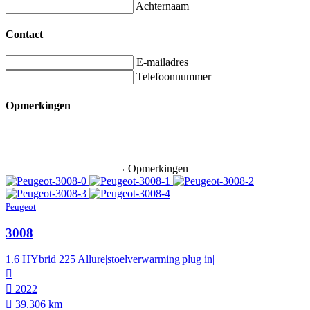
Achternaam
Contact
E-mailadres
Telefoonnummer
Opmerkingen
Opmerkingen
Peugeot
3008
1.6 HYbrid 225 Allure|stoelverwarming|plug in|
2022
39.306 km