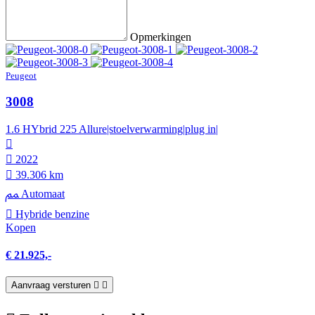
Opmerkingen
Peugeot
3008
1.6 HYbrid 225 Allure|stoelverwarming|plug in|
2022
39.306 km
Automaat
Hybride benzine
Kopen
€ 21.925,-
Aanvraag versturen