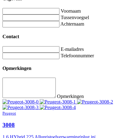
Voornaam
Tussenvoegsel
Achternaam
Contact
E-mailadres
Telefoonnummer
Opmerkingen
Opmerkingen
Peugeot
3008
1.6 HYbrid 225 Allure|stoelverwarming|plug in|