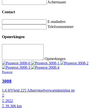
Achternaam
Contact
E-mailadres
Telefoonnummer
Opmerkingen
Opmerkingen
Peugeot
3008
1.6 HYbrid 225 Allure|stoelverwarming|plug in|
2022
39.306 km