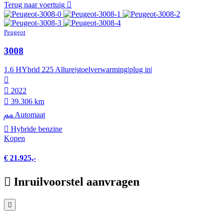
Terug naar voertuig
Peugeot
3008
1.6 HYbrid 225 Allure|stoelverwarming|plug in|
2022
39.306 km
Automaat
Hybride benzine
Kopen
€ 21.925,-
Inruilvoorstel aanvragen