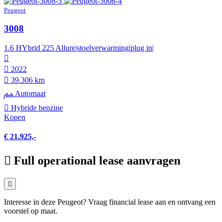
Peugeot
3008
1.6 HYbrid 225 Allure|stoelverwarming|plug in|
2022
39.306 km
Automaat
Hybride benzine
Kopen
€ 21.925,-
Full operational lease aanvragen
Interesse in deze Peugeot? Vraag financial lease aan en ontvang een
voorstel op maat.