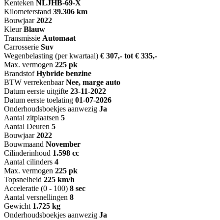
Kenteken
NL
JHB-69-X
Kilometerstand
39.306 km
Bouwjaar
2022
Kleur
Blauw
Transmissie
Automaat
Carrosserie
Suv
Wegenbelasting (per kwartaal)
€ 307,- tot € 335,-
Max. vermogen
225 pk
Brandstof
Hybride benzine
BTW verrekenbaar
Nee, marge auto
Datum eerste uitgifte
23-11-2022
Datum eerste toelating
01-07-2026
Onderhoudsboekjes aanwezig
Ja
Aantal zitplaatsen
5
Aantal Deuren
5
Bouwjaar
2022
Bouwmaand
November
Cilinderinhoud
1.598 cc
Aantal cilinders
4
Max. vermogen
225 pk
Topsnelheid
225 km/h
Acceleratie (0 - 100)
8 sec
Aantal versnellingen
8
Gewicht
1.725 kg
Onderhoudsboekjes aanwezig
Ja