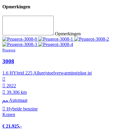
Opmerkingen
Opmerkingen
Peugeot
3008
1.6 HYbrid 225 Allure|stoelverwarming|plug in|
2022
39.306 km
Automaat
Hybride benzine
Kopen
€ 21.925,-