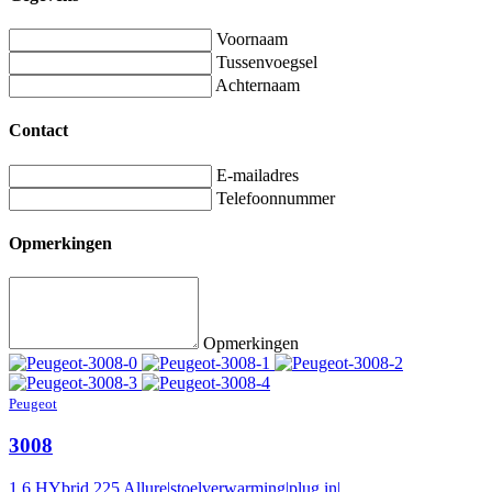
Voornaam
Tussenvoegsel
Achternaam
Contact
E-mailadres
Telefoonnummer
Opmerkingen
Opmerkingen
Peugeot
3008
1.6 HYbrid 225 Allure|stoelverwarming|plug in|