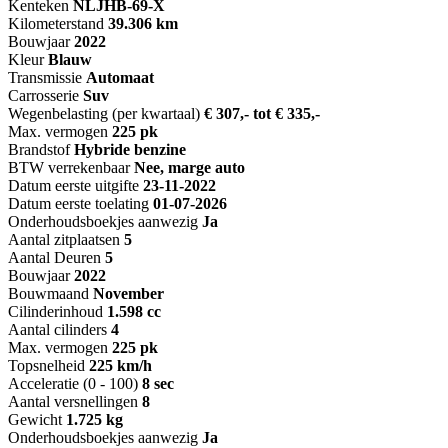
Kenteken
NL
JHB-69-X
Kilometerstand
39.306 km
Bouwjaar
2022
Kleur
Blauw
Transmissie
Automaat
Carrosserie
Suv
Wegenbelasting (per kwartaal)
€ 307,- tot € 335,-
Max. vermogen
225 pk
Brandstof
Hybride benzine
BTW verrekenbaar
Nee, marge auto
Datum eerste uitgifte
23-11-2022
Datum eerste toelating
01-07-2026
Onderhoudsboekjes aanwezig
Ja
Aantal zitplaatsen
5
Aantal Deuren
5
Bouwjaar
2022
Bouwmaand
November
Cilinderinhoud
1.598 cc
Aantal cilinders
4
Max. vermogen
225 pk
Topsnelheid
225 km/h
Acceleratie (0 - 100)
8 sec
Aantal versnellingen
8
Gewicht
1.725 kg
Onderhoudsboekjes aanwezig
Ja