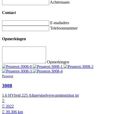
Achternaam
Contact
E-mailadres
Telefoonnummer
Opmerkingen
Opmerkingen
Peugeot
3008
1.6 HYbrid 225 Allure|stoelverwarming|plug in|
2022
39.306 km