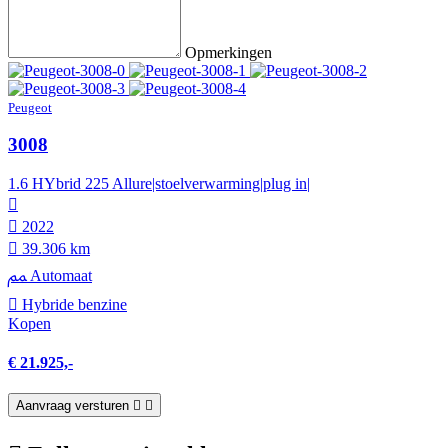
Opmerkingen
Peugeot
3008
1.6 HYbrid 225 Allure|stoelverwarming|plug in|
2022
39.306 km
Automaat
Hybride benzine
Kopen
€ 21.925,-
Aanvraag versturen