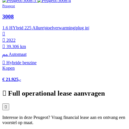
Peugeot
3008
1.6 HYbrid 225 Allure|stoelverwarming|plug in|
2022
39.306 km
Automaat
Hybride benzine
Kopen
€ 21.925,-
Full operational lease aanvragen
Interesse in deze Peugeot? Vraag financial lease aan en ontvang een
voorstel op maat.