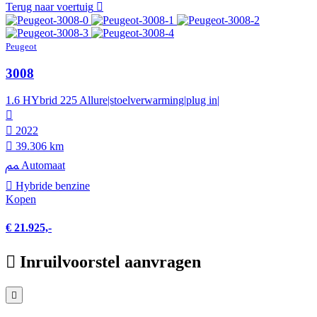
Terug naar voertuig
Peugeot
3008
1.6 HYbrid 225 Allure|stoelverwarming|plug in|
2022
39.306 km
Automaat
Hybride benzine
Kopen
€ 21.925,-
Inruilvoorstel aanvragen