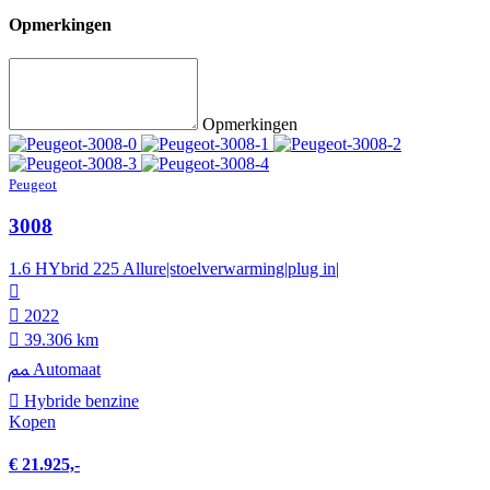
Opmerkingen
Opmerkingen
Peugeot
3008
1.6 HYbrid 225 Allure|stoelverwarming|plug in|
2022
39.306 km
Automaat
Hybride benzine
Kopen
€ 21.925,-